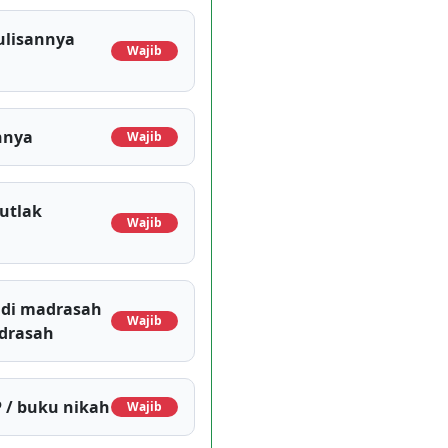
ulisannya
Wajib
nnya
Wajib
utlak
Wajib
 di madrasah
Wajib
adrasah
P / buku nikah
Wajib