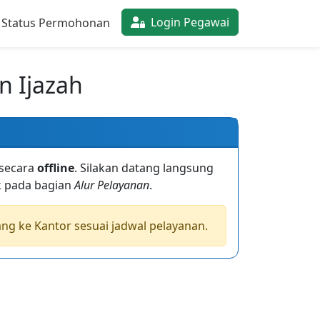
Login Pegawai
 Status Permohonan
n Ijazah
 secara
offline
. Silakan datang langsung
k pada bagian
Alur Pelayanan
.
g ke Kantor sesuai jadwal pelayanan.