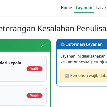
Home
Layanan
Lacak
eterangan Kesalahan Penulisa
⚙️ Informasi Layanan
Layanan ini dilaksanakan
ke kantor sesuai petunju
dari kepala
Wajib
🏢 Pemohon wajib datan
Wajib