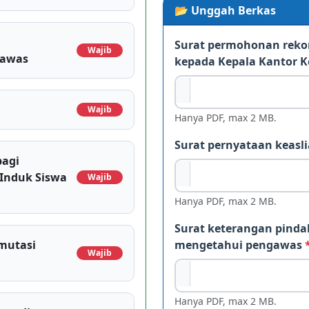
📂 Unggah Berkas
Surat permohonan reko
Wajib
gawas
kepada Kepala Kantor 
Wajib
Hanya PDF, max 2 MB.
Surat pernyataan keas
bagi
Induk Siswa
Wajib
Hanya PDF, max 2 MB.
Surat keterangan pinda
mutasi
mengetahui pengawas
Wajib
Hanya PDF, max 2 MB.