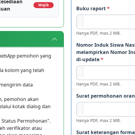
kesediaan
Wajib
Buku raport
*
juan
Hanya PDF, max 2 MB.
Nomor Induk Siswa Nasi
melampirkan Nomor Indu
atsApp
pemohon yang
di-update
*
a kolom yang telah
Hanya PDF, max 2 MB.
 mengirim data
Surat permohonan oran
im, pemohon akan
alui kotak dialog dan
k Status Permohonan".
Hanya PDF, max 2 MB.
h verifikator atau
Surat keterangan forma