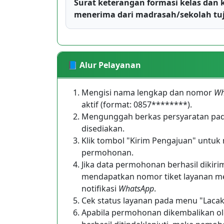
Surat keterangan formasi kelas dan 
menerima dari madrasah/sekolah tu
📘 Alur Pelayanan
Mengisi nama lengkap dan nomor
Wh
aktif (format: 0857********).
Mengunggah berkas persyaratan pad
disediakan.
Klik tombol "Kirim Pengajuan" untuk
permohonan.
Jika data permohonan berhasil dikir
mendapatkan nomor tiket layanan mel
notifikasi
WhatsApp
.
Cek status layanan pada menu "Laca
Apabila permohonan dikembalikan ole