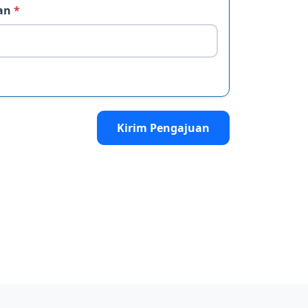
uan
*
Kirim Pengajuan