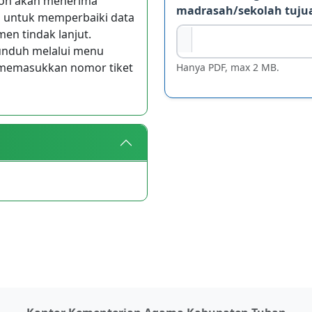
ohon akan menerima
madrasah/sekolah tuj
n untuk memperbaiki data
n tindak lanjut.
iunduh melalui menu
 memasukkan nomor tiket
Hanya PDF, max 2 MB.